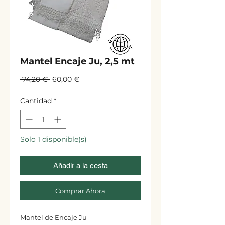
Mantel Encaje Ju, 2,5 mt
Precio
Precio
 74,20 € 
60,00 €
de
oferta
Cantidad
*
Solo 1 disponible(s)
Añadir a la cesta
Comprar Ahora
Mantel de Encaje Ju