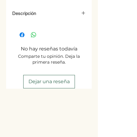
Descripción
Tradicional Mantel de Encaje Ju.
Elaboraciòn artesanal.
2,5 mt, 8 servilletas
Origen: Paraguay
No hay reseñas todavía
Comparte tu opinión. Deja la
primera reseña.
Dejar una reseña