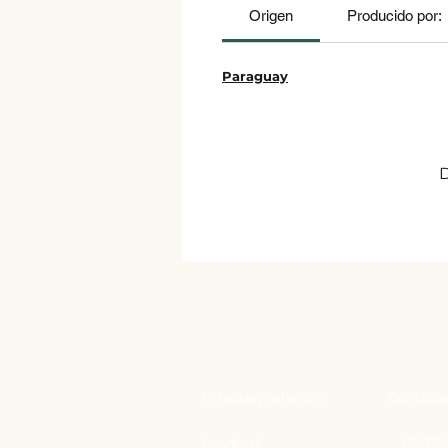
Origen
Producido por:
P
araguay
D
ParaguayItalia.com
Contatta
Partita
Prodotti