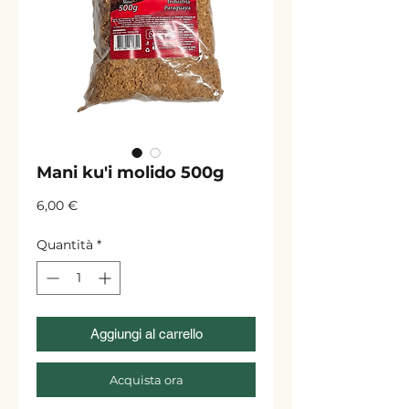
Mani ku'i molido 500g
Prezzo
6,00 €
Quantità
*
Aggiungi al carrello
Acquista ora